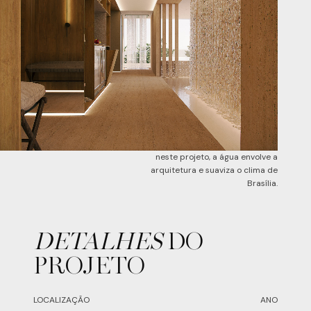
neste projeto, a água envolve a
arquitetura e suaviza o clima de
Brasília.
DETALHES
DO
PROJETO
LOCALIZAÇÃO
ANO