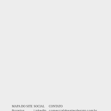
MAPA DO SITE
SOCIAL
CONTATO
Projetos
LinkedIn
comercial@waterdesign.com.br